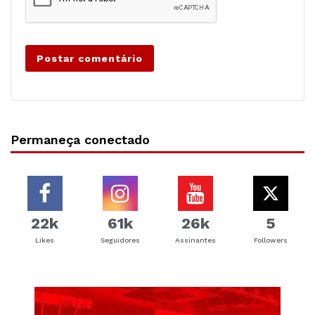
Permaneça conectado
22k
61k
26k
5
Likes
Seguidores
Assinantes
Followers