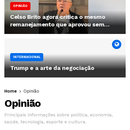
OPINIÃO
Celso Brito agora critica o mesmo
remanejamento que aprovou sem
restrições por anos
INTERNACIONAL
Trump e a arte da negociação
Home
Opinião
Opinião
Principais informações sobre política, economia,
saúde, tecnologia, esporte e cultura.