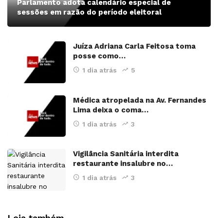
Parlamento adota calendário especial de
sessões em razão do período eleitoral
Juíza Adriana Carla Feitosa toma
posse como…
1 dia atrás
5
Médica atropelada na Av. Fernandes
Lima deixa o coma…
1 dia atrás
3
Vigilância Sanitária interdita
restaurante insalubre no…
1 dia atrás
3
Leia também