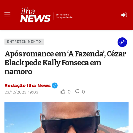
LIFE
ENTRETENIMENTO
Após romance em ‘A Fazenda’, Cézar
Black pede Kally Fonseca em
namoro
Redação Ilha News
0
0
23/12/2023 19:03