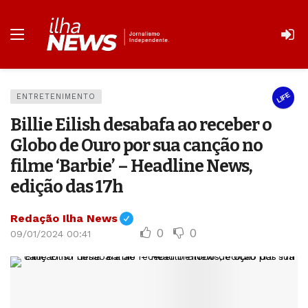
LIFE
ENTRETENIMENTO
Billie Eilish desabafa ao receber o
Globo de Ouro por sua canção no
filme ‘Barbie’ – Headline News,
edição das 17h
Redação Ilha News
0
0
09/01/2024 00:41