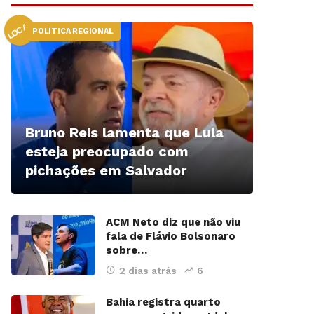
LOCAL
POLÍTICA REGIONAL
Bruno Reis lamenta que Lula
esteja preocupado com
pichações em Salvador
ACM Neto diz que não viu
fala de Flávio Bolsonaro
sobre…
2 dias atrás
6
Bahia registra quarto