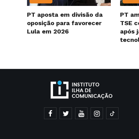
PT aposta em divisão da
PT am
oposição para favorecer
TSE co
Lula em 2026
após 
tecno