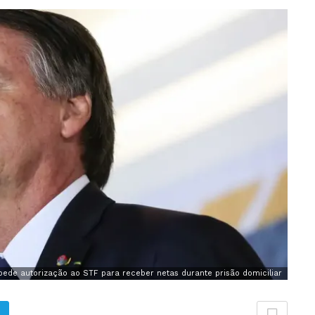
pede autorização ao STF para receber netas durante prisão domiciliar