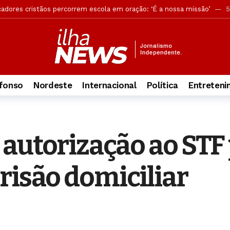
cadores cristãos percorrem escola em oração: ‘É a nossa missão’
5
andona ocultismo após conhecer Jesus: ‘A Palavra me libertou’
5 
os grupos têm maior engajamento bíblico e vida espiritual ativa
5
versão, mas acusação desmonta tese de legítima defesa
20 horas
ões reforçam buscas por jovem no Pontal da Barra
20 horas atrás
fonso
Nordeste
Internacional
Política
Entreten
rova objetiva do concurso da Guarda Municipal
20 horas atrás
ca retira câmeras clandestinas de postes em Maceió
20 horas atr
ção do funcionamento das Delegacias Especializadas de Atendimento 
autorização ao STF
ia sobre suposto uso de IA em plano de governo de ACM Neto
21 h
do Yom Kippur e mostra como a data aponta para Jesus
2 horas atrá
risão domiciliar