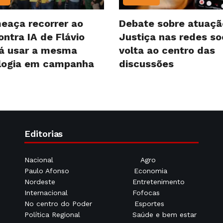
eaça recorrer ao
Debate sobre atuaçã
ntra IA de Flávio
Justiça nas redes so
já usar a mesma
volta ao centro das
logia em campanha
discussões
Editorias
Nacional
Agro
Paulo Afonso
Economia
Nordeste
Entretenimento
Internacional
Fofocas
No centro do Poder
Esportes
Política Regional
Saúde e bem estar