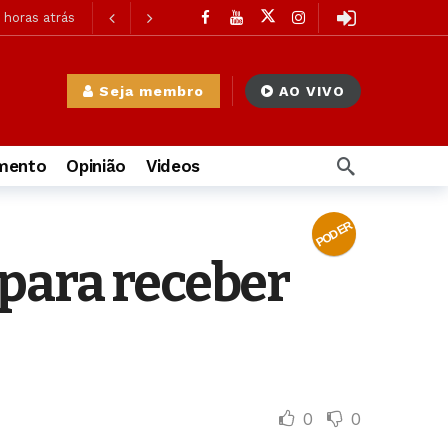
 horas atrás
horas atrás
 horas atrás
Seja membro
AO VIVO
 atrás
imento
Opinião
Videos
ás
PODER
à Mulher
20 horas atrás
 para receber
oras atrás
s
0
0