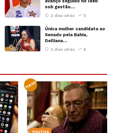
avanço seguido no Ideb
sob gestão…
2 dias atrás
5
Única mulher candidata ao
Senado pela Bahia,
Delliana…
2 dias atrás
6
PODER
POLÍTICA