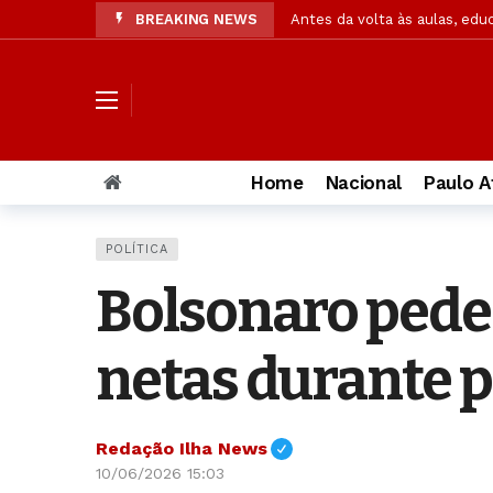
BREAKING NEWS
Antes da volta às aulas, edu
Ex-caçadora de fantasmas ab
Pesquisa: Cristãos em pequen
Acusada de matar PM, muda 
Cães farejadores e embarcaç
Home
Nacional
Paulo A
Confira resultado final da p
Operação da Segurança Públi
POLÍTICA
OAB/AL solicita à PC amplia
Bolsonaro pede 
Jaques Wagner ironiza notíc
Pastor explica significado 
netas durante p
Redação Ilha News
10/06/2026 15:03