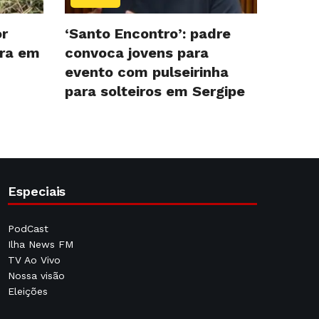
r
‘Santo Encontro’: padre
ura em
convoca jovens para
evento com pulseirinha
para solteiros em Sergipe
Especiais
PodCast
Ilha News FM
TV Ao Vivo
Nossa visão
Eleições