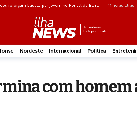
rova objetiva do concurso da Guarda Municipal
11 horas atrás
ca retira câmeras clandestinas de postes em Maceió
11 horas atrá
ção do funcionamento das Delegacias Especializadas de Atendimento 
ia sobre suposto uso de IA em plano de governo de ACM Neto
11 ho
ouve erro em autodeclaração no TSE
11 horas atrás
fonso
Nordeste
Internacional
Política
Entreten
 Neto para tirar Política ao Vivo do ar
11 horas atrás
ida ao chegar no Brasil; veja
12 horas atrás
rubada do Discord no Brasil
12 horas atrás
termina com homem 
versão, mas acusação desmonta tese de legítima defesa
11 horas