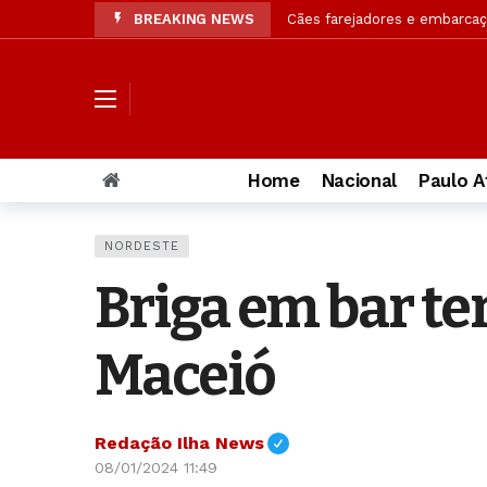
BREAKING NEWS
Confira resultado final da p
Operação da Segurança Públi
OAB/AL solicita à PC amplia
Jaques Wagner ironiza notíc
Elmar Nascimento diz que h
Home
Nacional
Paulo A
Justiça rejeita pedido de ACM
Ciclone bomba tem rota defin
NORDESTE
AGU vai pedir na Justiça der
Briga em bar 
Acusada de matar PM, muda 
Maceió
Redação Ilha News
08/01/2024 11:49