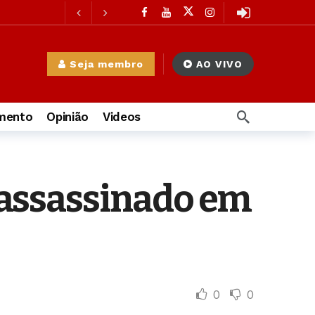
s
à Mulher
11 horas atrás
Seja membro
AO VIVO
ras atrás
imento
Opinião
Videos
assassinado em
 atrás
0
0