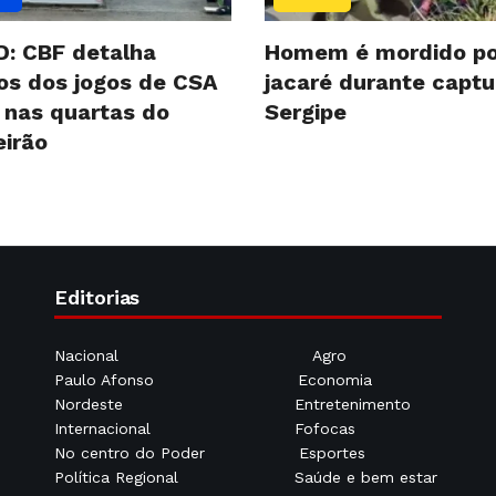
D: CBF detalha
Homem é mordido po
ios dos jogos de CSA
jacaré durante capt
 nas quartas do
Sergipe
eirão
Editorias
Nacional
Agro
Paulo Afonso
Economia
Nordeste
Entretenimento
Internacional
Fofocas
No centro do Poder
Esportes
Política Regional
Saúde e bem estar