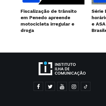
Fiscalização de trânsito
Série 
em Penedo apreende
horár
motocicleta irregular e
e ASA
droga
Brasil