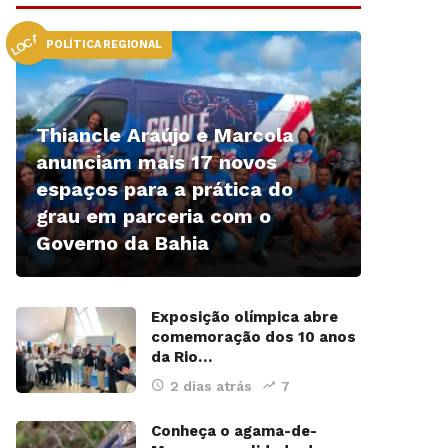
LOCAL
POLÍTICA REGIONAL
Thiancle Araújo e Marcola
anunciam mais 17 novos
espaços para a prática do
grau em parceria com o
Governo da Bahia
Exposição olímpica abre
comemoração dos 10 anos
da Rio…
2 dias atrás
7
Conheça o agama-de-