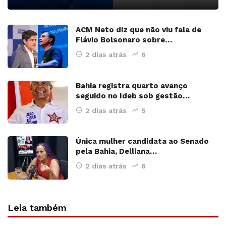
ACM Neto diz que não viu fala de
Flávio Bolsonaro sobre…
2 dias atrás
6
Bahia registra quarto avanço
seguido no Ideb sob gestão…
2 dias atrás
5
Única mulher candidata ao Senado
pela Bahia, Delliana…
2 dias atrás
6
Leia também