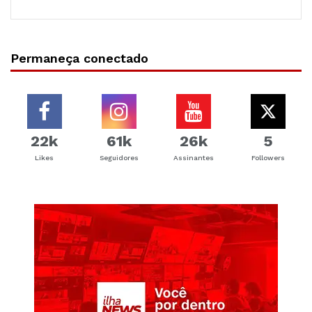
Permaneça conectado
22k
61k
26k
5
Likes
Seguidores
Assinantes
Followers