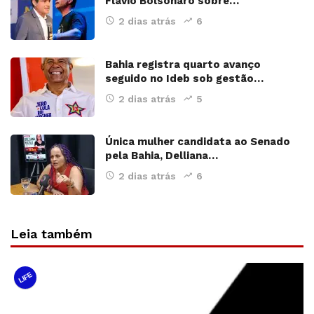
Flávio Bolsonaro sobre…
2 dias atrás
6
Bahia registra quarto avanço
seguido no Ideb sob gestão…
2 dias atrás
5
Única mulher candidata ao Senado
pela Bahia, Delliana…
2 dias atrás
6
Leia também
LIFE