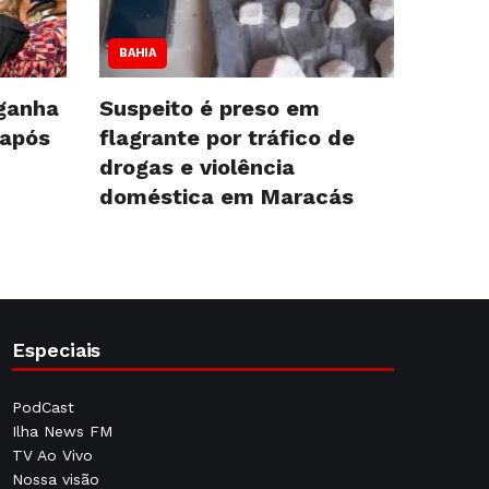
BAHIA
ganha
Suspeito é preso em
 após
flagrante por tráfico de
drogas e violência
doméstica em Maracás
Especiais
PodCast
Ilha News FM
TV Ao Vivo
Nossa visão