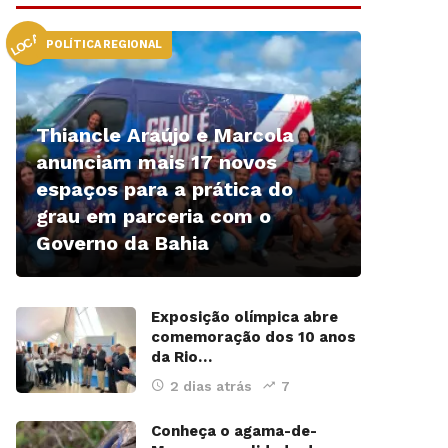
LOCAL
POLÍTICA REGIONAL
Thiancle Araújo e Marcola
anunciam mais 17 novos
espaços para a prática do
grau em parceria com o
Governo da Bahia
Exposição olímpica abre
comemoração dos 10 anos
da Rio…
2 dias atrás
7
Conheça o agama-de-