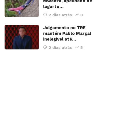
Mwanza, apelidado de
lagarto…
2 dias atrás
8
Julgamento no TRE
mantém Pablo Marçal
inelegível até…
2 dias atrás
5