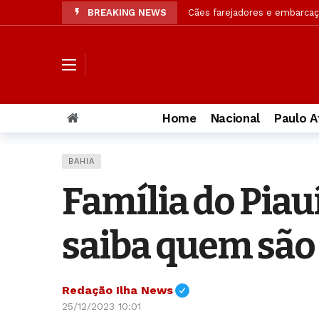
Cães farejadores e embarcaç
BREAKING NEWS
Confira resultado final da p
Operação da Segurança Públi
OAB/AL solicita à PC amplia
Jaques Wagner ironiza notíc
Home
Nacional
Paulo A
Elmar Nascimento diz que h
Justiça rejeita pedido de ACM
BAHIA
Ciclone bomba tem rota defin
Família do Piau
AGU vai pedir na Justiça der
Acusada de matar PM, muda 
saiba quem são
Redação Ilha News
25/12/2023 10:01