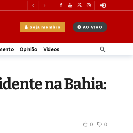
ás
Seja membro
AO VIVO
à Mulher
15 horas atrás
oras atrás
imento
Opinião
Videos
idente na Bahia:
 atrás
0
0