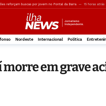
ões reforçam buscas por jovem no Pontal da Barra
15 horas atrás
rova objetiva do concurso da Guarda Municipal
15 horas atrás
ca retira câmeras clandestinas de postes em Maceió
15 horas atr
ção do funcionamento das Delegacias Especializadas de Atendimento 
ia sobre suposto uso de IA em plano de governo de ACM Neto
15 h
fonso
Nordeste
Internacional
Política
Entreten
ouve erro em autodeclaração no TSE
15 horas atrás
 Neto para tirar Política ao Vivo do ar
15 horas atrás
ida ao chegar no Brasil; veja
15 horas atrás
í morre em grave ac
rubada do Discord no Brasil
15 horas atrás
versão, mas acusação desmonta tese de legítima defesa
15 horas