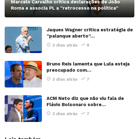
Marcelo Carvalho critica declarações de João
Roma e associa PL a “retrocesso na política”
Jaques Wagner critica estratégia de
“palanque aberto”…
3 dias atrás
9
Bruno Reis lamenta que Lula esteja
preocupado com…
3 dias atrás
7
ACM Neto diz que não viu fala de
Flávio Bolsonaro sobre…
3 dias atrás
7