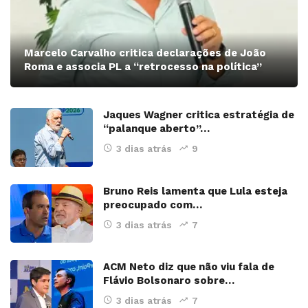
Marcelo Carvalho critica declarações de João
Roma e associa PL a “retrocesso na política”
Jaques Wagner critica estratégia de
“palanque aberto”…
3 dias atrás
9
Bruno Reis lamenta que Lula esteja
preocupado com…
3 dias atrás
7
ACM Neto diz que não viu fala de
Flávio Bolsonaro sobre…
3 dias atrás
7