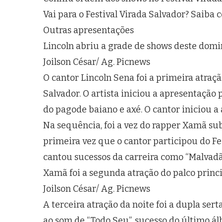
Vai para o Festival Virada Salvador? Saiba
Outras apresentações
Lincoln abriu a grade de shows deste domi
Joilson César/ Ag. Picnews
O cantor Lincoln Sena foi a primeira atraçã
Salvador. O artista iniciou a apresentação 
do pagode baiano e axé. O cantor iniciou 
Na sequência, foi a vez do rapper Xamã sub
primeira vez que o cantor participou do Fe
cantou sucessos da carreira como “Malvadão”
Xamã foi a segunda atração do palco princ
Joilson César/ Ag. Picnews
A terceira atração da noite foi a dupla ser
ao som de “Todo Seu”, sucesso do último ál