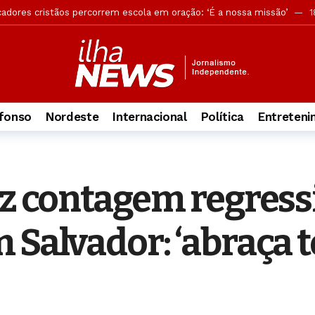
cadores cristãos percorrem escola em oração: ‘É a nossa missão’
18
andona ocultismo após conhecer Jesus: ‘A Palavra me libertou’
18
os grupos têm maior engajamento bíblico e vida espiritual ativa
1
versão, mas acusação desmonta tese de legítima defesa
1 dia atr
ões reforçam buscas por jovem no Pontal da Barra
1 dia atrás
fonso
Nordeste
Internacional
Política
Entreten
rova objetiva do concurso da Guarda Municipal
1 dia atrás
ca retira câmeras clandestinas de postes em Maceió
1 dia atrás
ção do funcionamento das Delegacias Especializadas de Atendimento 
az contagem regress
ia sobre suposto uso de IA em plano de governo de ACM Neto
1 dia
do Yom Kippur e mostra como a data aponta para Jesus
15 horas atr
 Salvador: ‘abraça