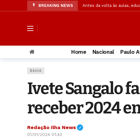
BREAKING NEWS
Antes da volta às aulas, edu
Ex-caçadora de fantasmas ab
Pesquisa: Cristãos em pequen
Acusada de matar PM, muda 
Cães farejadores e embarcaç
Home
Nacional
Paulo A
Confira resultado final da p
Operação da Segurança Públi
BAHIA
OAB/AL solicita à PC amplia
Ivete Sangalo f
Jaques Wagner ironiza notíc
Pastor explica significado 
receber 2024 em
Redação Ilha News
01/01/2024 01:42