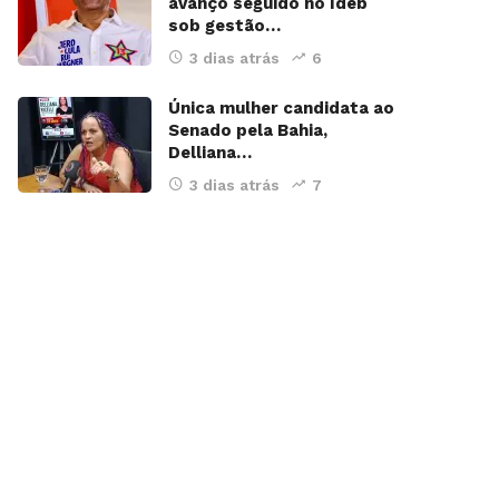
avanço seguido no Ideb
sob gestão…
3 dias atrás
6
Única mulher candidata ao
Senado pela Bahia,
Delliana…
3 dias atrás
7