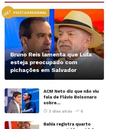
LOCAL
POLÍTICA REGIONAL
Bruno Reis lamenta que Lula
esteja preocupado com
pichações em Salvador
ACM Neto diz que não viu
fala de Flávio Bolsonaro
sobre…
3 dias atrás
6
Bahia registra quarto