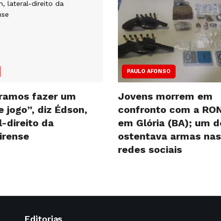
PAULO AFONSO
ramos fazer um
Jovens morrem em
 jogo”, diz Édson,
confronto com a RO
l-direito da
em Glória (BA); um d
irense
ostentava armas nas
redes sociais
Editorias