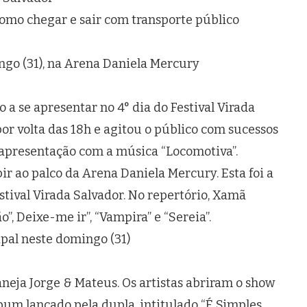
 como chegar e sair com transporte público
ngo (31), na Arena Daniela Mercury
o a se apresentar no 4° dia do Festival Virada
por volta das 18h e agitou o público com sucessos
a apresentação com a música “Locomotiva”.
ir ao palco da Arena Daniela Mercury. Esta foi a
stival Virada Salvador. No repertório, Xamã
, Deixe-me ir”, “Vampira” e “Sereia”.
ipal neste domingo (31)
taneja Jorge & Mateus. Os artistas abriram o show
bum lançado pela dupla, intitulado “É Simples