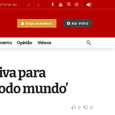
 horas atrás
 horas atrás
8 horas atrás
Seja membro
AO VIVO
ás
imento
Opinião
Videos
à Mulher
1 dia atrás
iva para
 atrás
ás
 todo mundo’
0
0