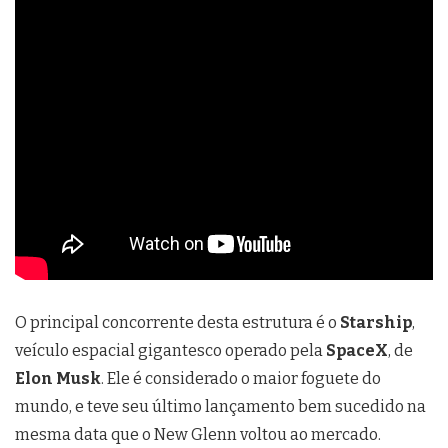
O principal concorrente desta estrutura é o
Starship
,
veículo espacial gigantesco operado pela
SpaceX
, de
Elon Musk
. Ele é considerado o maior foguete do
mundo, e teve seu último lançamento bem sucedido na
mesma data que o New Glenn voltou ao mercado.