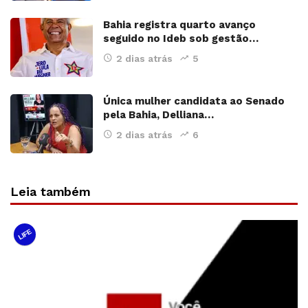
Bahia registra quarto avanço
seguido no Ideb sob gestão…
2 dias atrás
5
Única mulher candidata ao Senado
pela Bahia, Delliana…
2 dias atrás
6
Leia também
LIFE