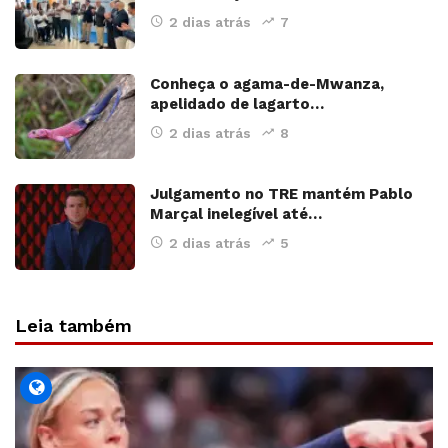
2 dias atrás
7
Conheça o agama-de-Mwanza,
apelidado de lagarto…
2 dias atrás
8
Julgamento no TRE mantém Pablo
Marçal inelegível até…
2 dias atrás
5
Leia também