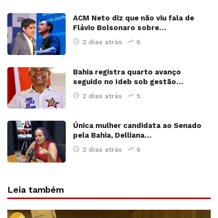
ACM Neto diz que não viu fala de
Flávio Bolsonaro sobre…
2 dias atrás
6
Bahia registra quarto avanço
seguido no Ideb sob gestão…
2 dias atrás
5
Única mulher candidata ao Senado
pela Bahia, Delliana…
2 dias atrás
6
Leia também