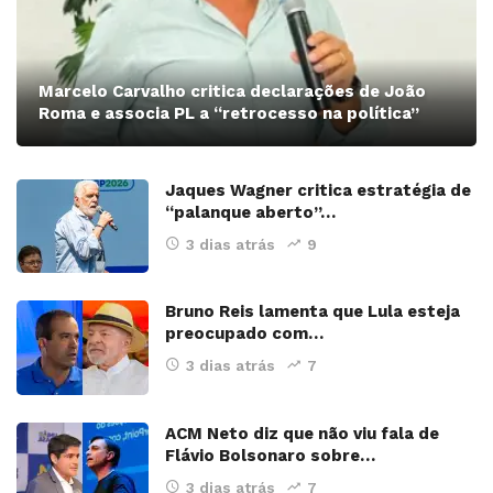
Marcelo Carvalho critica declarações de João
Roma e associa PL a “retrocesso na política”
Jaques Wagner critica estratégia de
“palanque aberto”…
3 dias atrás
9
Bruno Reis lamenta que Lula esteja
preocupado com…
3 dias atrás
7
ACM Neto diz que não viu fala de
Flávio Bolsonaro sobre…
3 dias atrás
7