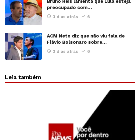
Bruno Reis lamenta que Lula esteja
preocupado com…
3 dias atrás
6
ACM Neto diz que não viu fala de
Flávio Bolsonaro sobre…
3 dias atrás
6
Leia também