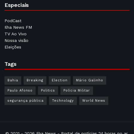
Especiais
PodCast
Ilha News FM
TV Ao Vivo
Nossa visão
Eleições
Tags
Bahia
Breaking
Election
Mário Galinho
Paulo Afonso
Politics
Polícia Militar
segurança pública
Technology
World News
© 2021 - 2026
Ilha News
- Portal de notícias 24 horas no ar.