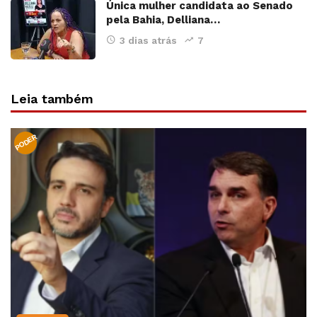
Única mulher candidata ao Senado
pela Bahia, Delliana…
3 dias atrás
7
Leia também
PODER