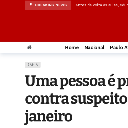
BREAKING NEWS
Antes da volta às aulas, edu
Ex-caçadora de fantasmas ab
Pesquisa: Cristãos em pequen
Acusada de matar PM, muda 
Cães farejadores e embarcaç
Home
Nacional
Paulo A
Confira resultado final da p
Operação da Segurança Públi
BAHIA
OAB/AL solicita à PC amplia
Uma pessoa é p
Jaques Wagner ironiza notíc
Pastor explica significado 
contra suspeitos
janeiro