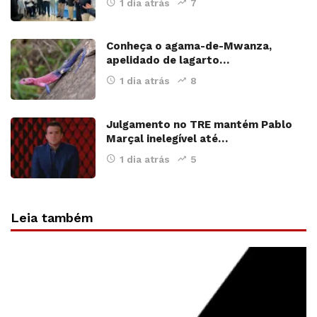
1 dia atrás
7
Conheça o agama-de-Mwanza,
apelidado de lagarto…
1 dia atrás
8
Julgamento no TRE mantém Pablo
Marçal inelegível até…
1 dia atrás
5
Leia também