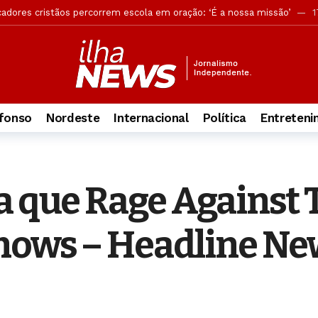
cadores cristãos percorrem escola em oração: ‘É a nossa missão’
17
andona ocultismo após conhecer Jesus: ‘A Palavra me libertou’
17
os grupos têm maior engajamento bíblico e vida espiritual ativa
1
versão, mas acusação desmonta tese de legítima defesa
1 dia atr
ões reforçam buscas por jovem no Pontal da Barra
1 dia atrás
fonso
Nordeste
Internacional
Política
Entreten
rova objetiva do concurso da Guarda Municipal
1 dia atrás
ca retira câmeras clandestinas de postes em Maceió
1 dia atrás
ção do funcionamento das Delegacias Especializadas de Atendimento 
ma que Rage Against
ia sobre suposto uso de IA em plano de governo de ACM Neto
1 dia
do Yom Kippur e mostra como a data aponta para Jesus
14 horas atr
hows – Headline New