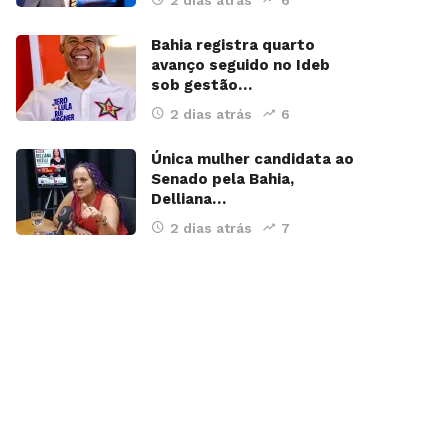
2 dias atrás
6
Bahia registra quarto
avanço seguido no Ideb
sob gestão…
2 dias atrás
6
Única mulher candidata ao
Senado pela Bahia,
Delliana…
2 dias atrás
7