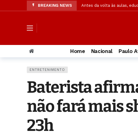
BREAKING NEWS
Antes da volta às aulas, edu
Ex-caçadora de fantasmas ab
Pesquisa: Cristãos em pequen
Acusada de matar PM, muda 
Cães farejadores e embarcaç
Home
Nacional
Paulo A
Confira resultado final da p
Operação da Segurança Públi
ENTRETENIMENTO
OAB/AL solicita à PC amplia
Baterista afir
Jaques Wagner ironiza notíc
Pastor explica significado 
não fará mais s
23h