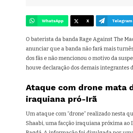
WhatsApp
X
Telegram
O baterista da banda Rage Against The Mach
anunciar que a banda não fará mais turnês
dos fãs e não mencionou o motivo da susp
houve declaração dos demais integrantes 
Ataque com drone mata 
iraquiana pró-Irã
Um ataque com “drone” realizado nesta qu
Shaabi, uma facção iraquiana próxima ao I
Bagdá. A informação foi divulgada por u