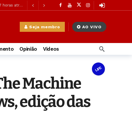
 horas atrás
 horas atrás
7 horas atrás
Seja membro
AO VIVO
ás
imento
Opinião
Videos
LIFE
à Mulher
1 dia atrás
 The Machine
 atrás
ás
s, edição das