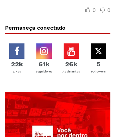
0
0
Permaneça conectado
22k
61k
26k
5
Likes
Seguidores
Assinantes
Followers