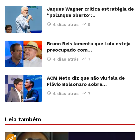
Jaques Wagner critica estratégia de
“palanque aberto”…
4 dias atrás
9
Bruno Reis lamenta que Lula esteja
preocupado com…
4 dias atrás
7
ACM Neto diz que não viu fala de
Flávio Bolsonaro sobre…
4 dias atrás
7
Leia também
PODER