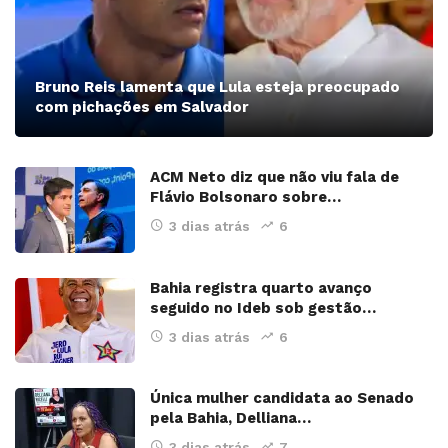
Bruno Reis lamenta que Lula esteja preocupado
com pichações em Salvador
ACM Neto diz que não viu fala de
Flávio Bolsonaro sobre…
3 dias atrás
6
Bahia registra quarto avanço
seguido no Ideb sob gestão…
3 dias atrás
6
Única mulher candidata ao Senado
pela Bahia, Delliana…
3 dias atrás
7