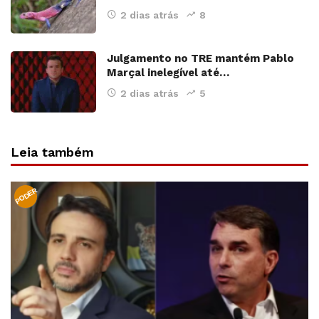
2 dias atrás
8
Julgamento no TRE mantém Pablo
Marçal inelegível até…
2 dias atrás
5
Leia também
PODER