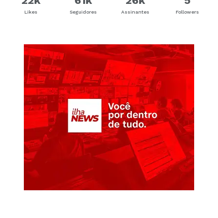
22k
61k
26k
5
Likes
Seguidores
Assinantes
Followers