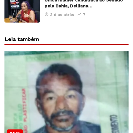
Única mulher candidata ao Senado
pela Bahia, Delliana…
3 dias atrás
7
Leia também