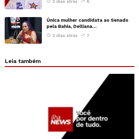
3 dias atrás
6
Única mulher candidata ao Senado
pela Bahia, Delliana…
3 dias atrás
7
Leia também