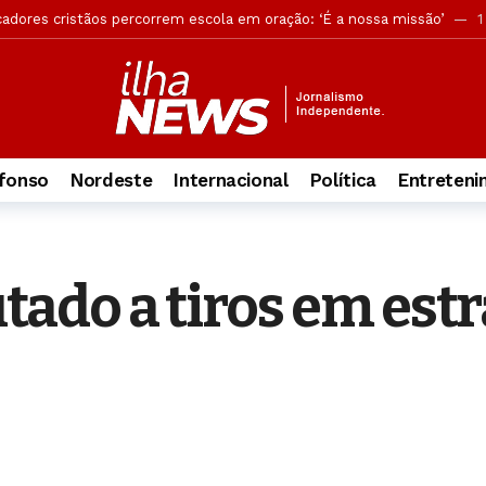
cadores cristãos percorrem escola em oração: ‘É a nossa missão’
1
andona ocultismo após conhecer Jesus: ‘A Palavra me libertou’
1 
os grupos têm maior engajamento bíblico e vida espiritual ativa
1
versão, mas acusação desmonta tese de legítima defesa
2 dias a
ões reforçam buscas por jovem no Pontal da Barra
2 dias atrás
fonso
Nordeste
Internacional
Política
Entreten
rova objetiva do concurso da Guarda Municipal
2 dias atrás
ca retira câmeras clandestinas de postes em Maceió
2 dias atrás
ção do funcionamento das Delegacias Especializadas de Atendimento 
do a tiros em estra
ia sobre suposto uso de IA em plano de governo de ACM Neto
2 di
do Yom Kippur e mostra como a data aponta para Jesus
22 horas atr