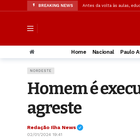
BREAKING NEWS
Antes da volta às aulas, edu
Ex-caçadora de fantasmas ab
Pesquisa: Cristãos em pequen
Acusada de matar PM, muda 
Cães farejadores e embarcaç
Home
Nacional
Paulo A
Confira resultado final da p
Operação da Segurança Públi
NORDESTE
OAB/AL solicita à PC amplia
Homem é executa
Jaques Wagner ironiza notíc
Pastor explica significado 
agreste
Redação Ilha News
02/01/2024 19:41