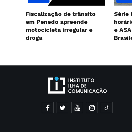
Fiscalização de trânsito
Série 
em Penedo apreende
horár
motocicleta irregular e
e ASA
droga
Brasil