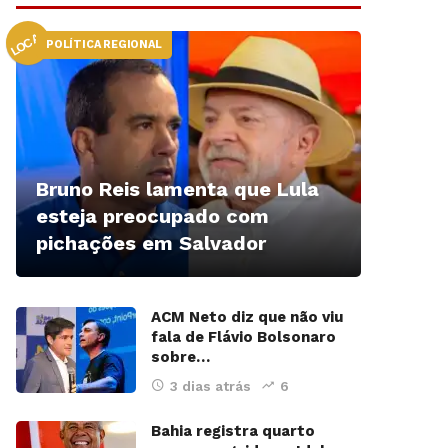
LOCAL
POLÍTICA REGIONAL
Bruno Reis lamenta que Lula
esteja preocupado com
pichações em Salvador
ACM Neto diz que não viu
fala de Flávio Bolsonaro
sobre…
3 dias atrás
6
Bahia registra quarto