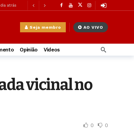
 dia atrás
dia atrás
 dia atrás
Seja membro
AO VIVO
trás
imento
Opinião
Videos
à Mulher
2 dias atrás
da vicinal no
as atrás
ás
0
0