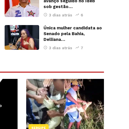
avanço seguido no Ideb
sob gestão…
3 dias atrás
6
Única mulher candidata ao
Senado pela Bahia,
Delliana…
3 dias atrás
7
SERGIPE