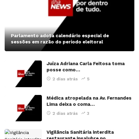
Parlamento adota calendário especial de
sessões em razão do período eleitoral
Juíza Adriana Carla Feitosa toma
posse como…
2 dias atrás
5
Médica atropelada na Av. Fernandes
Lima deixa o coma…
2 dias atrás
3
Vigilância Sanitária interdita
restaurante insalubre no…