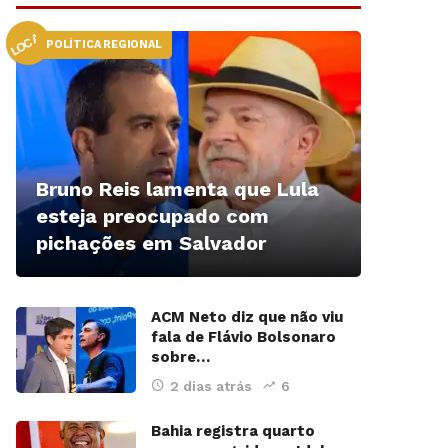
LOCAL
POLÍTICA REGIONAL
Bruno Reis lamenta que Lula
esteja preocupado com
pichações em Salvador
ACM Neto diz que não viu
fala de Flávio Bolsonaro
sobre…
2 dias atrás
6
Bahia registra quarto