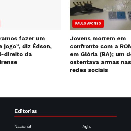
PAULO AFONSO
ramos fazer um
Jovens morrem em
 jogo”, diz Édson,
confronto com a RO
l-direito da
em Glória (BA); um d
irense
ostentava armas nas
redes sociais
Editorias
Nacional
Agro