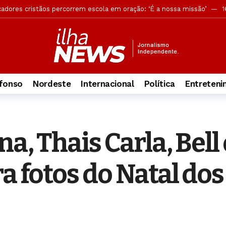
andona ocultismo após conhecer Jesus: ‘A Palavra me libertou’
16
os grupos têm maior engajamento bíblico e vida espiritual ativa
1
versão, mas acusação desmonta tese de legítima defesa
1 dia atr
ões reforçam buscas por jovem no Pontal da Barra
1 dia atrás
rova objetiva do concurso da Guarda Municipal
1 dia atrás
fonso
Nordeste
Internacional
Política
Entreten
ca retira câmeras clandestinas de postes em Maceió
1 dia atrás
ção do funcionamento das Delegacias Especializadas de Atendimento 
ia sobre suposto uso de IA em plano de governo de ACM Neto
1 dia
na, Thais Carla, Bell
do Yom Kippur e mostra como a data aponta para Jesus
13 horas atr
ra fotos do Natal do