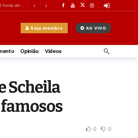
 horas atrás
6 horas atrás
ás
Seja membro
AO VIVO
imento
Opinião
Videos
à Mulher
1 dia atrás
 atrás
 e Scheila
ás
s famosos
0
0