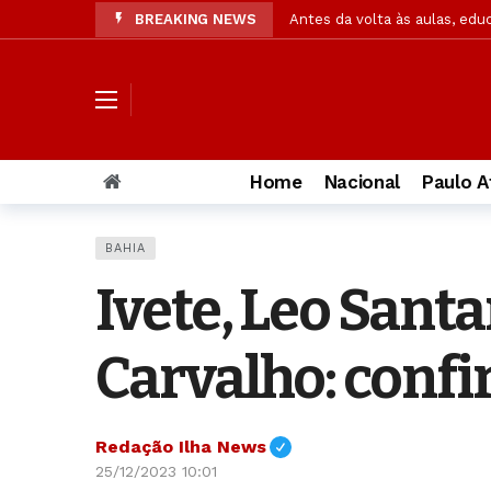
BREAKING NEWS
Ex-caçadora de fantasmas ab
Pesquisa: Cristãos em pequen
Acusada de matar PM, muda 
Cães farejadores e embarcaç
Confira resultado final da p
Home
Nacional
Paulo A
Operação da Segurança Públi
OAB/AL solicita à PC amplia
BAHIA
Jaques Wagner ironiza notíc
Ivete, Leo Santa
Pastor explica significado 
Carvalho: confi
Redação Ilha News
25/12/2023 10:01