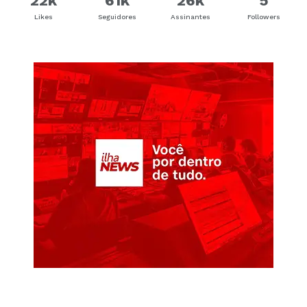
22k
61k
26k
5
Likes
Seguidores
Assinantes
Followers