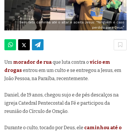
Sem-teto caminha até o altar e aceita Jesus: “Ninguém é caso
perdido para Deus”
Um
morador de rua
que luta contra o
vício em
drogas
entrou em um culto e se entregou a Jesus, em
João Pessoa, na Paraíba, recentemente.
Daniel, de 19 anos, chegou sujo e de pés descalços na
igreja Catedral Pentecostal da Fé e participou da
reunião do Círculo de Oração.
Durante o culto, tocado por Deus, ele
caminhou até o