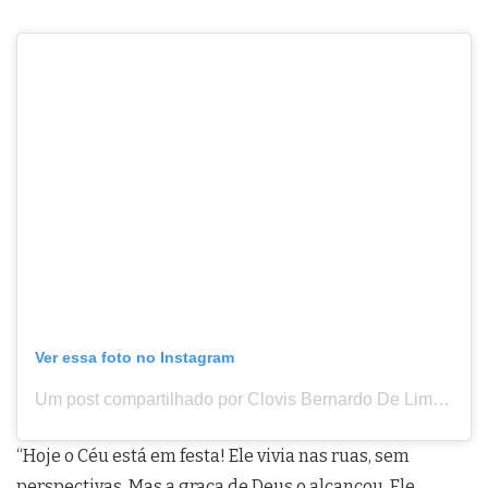
Ver essa foto no Instagram
Um post compartilhado por Clovis Bernardo De Lima (@clovisbernardo_oficial)
“Hoje o Céu está em festa! Ele vivia nas ruas, sem
perspectivas. Mas a graça de Deus o alcançou. Ele