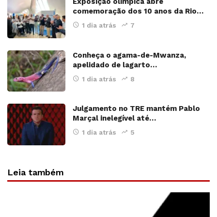
Exposição olímpica abre
comemoração dos 10 anos da Rio…
1 dia atrás
7
Conheça o agama-de-Mwanza,
apelidado de lagarto…
1 dia atrás
8
Julgamento no TRE mantém Pablo
Marçal inelegível até…
1 dia atrás
5
Leia também