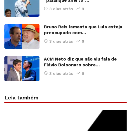
“palanque aberto”…
3 dias atrás
8
Bruno Reis lamenta que Lula esteja
preocupado com…
3 dias atrás
6
ACM Neto diz que não viu fala de
Flávio Bolsonaro sobre…
3 dias atrás
6
Leia também