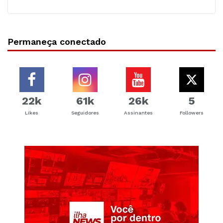
Permaneça conectado
22k
61k
26k
5
Likes
Seguidores
Assinantes
Followers