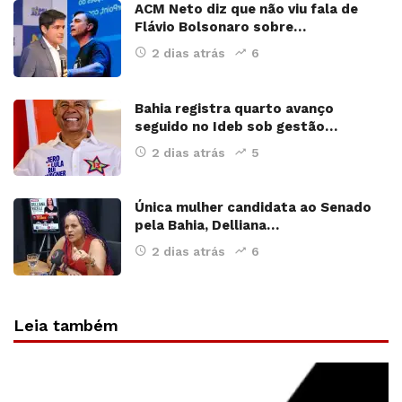
ACM Neto diz que não viu fala de
Flávio Bolsonaro sobre…
2 dias atrás
6
Bahia registra quarto avanço
seguido no Ideb sob gestão…
2 dias atrás
5
Única mulher candidata ao Senado
pela Bahia, Delliana…
2 dias atrás
6
Leia também