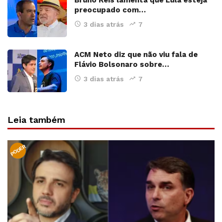
preocupado com…
3 dias atrás
7
ACM Neto diz que não viu fala de
Flávio Bolsonaro sobre…
3 dias atrás
7
Leia também
PODER