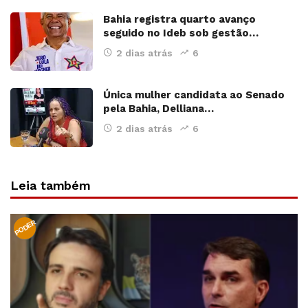
Bahia registra quarto avanço
seguido no Ideb sob gestão…
2 dias atrás
6
Única mulher candidata ao Senado
pela Bahia, Delliana…
2 dias atrás
6
Leia também
PODER