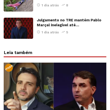
1 dia atrás
8
Julgamento no TRE mantém Pablo
Marçal inelegível até…
1 dia atrás
5
Leia também
PODER