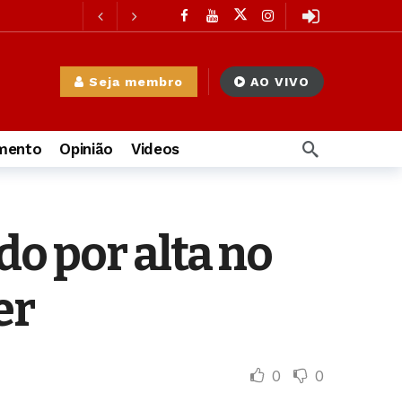
 dia atrás
dia atrás
 dia atrás
Seja membro
AO VIVO
trás
imento
Opinião
Videos
à Mulher
2 dias atrás
o por alta no
er
0
0