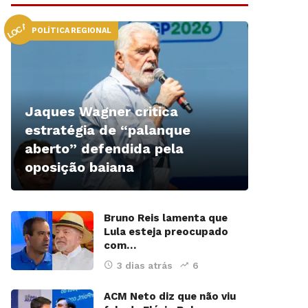
LOCAL
POLÍTICA REGIONAL
Jaques Wagner critica
estratégia de “palanque
aberto” defendida pela
oposição baiana
Bruno Reis lamenta que
Lula esteja preocupado
com…
3 dias atrás
6
ACM Neto diz que não viu