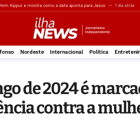
cadores cristãos percorrem escola em oração: ‘É a nossa missão’
1
andona ocultismo após conhecer Jesus: ‘A Palavra me libertou’
1 
os grupos têm maior engajamento bíblico e vida espiritual ativa
1
versão, mas acusação desmonta tese de legítima defesa
2 dias a
ões reforçam buscas por jovem no Pontal da Barra
2 dias atrás
fonso
Nordeste
Internacional
Política
Entreten
rova objetiva do concurso da Guarda Municipal
2 dias atrás
ca retira câmeras clandestinas de postes em Maceió
2 dias atrás
ção do funcionamento das Delegacias Especializadas de Atendimento 
go de 2024 é marcad
mais usam IA, revela pesquisa
2 minutos atrás
ência contra a mulh