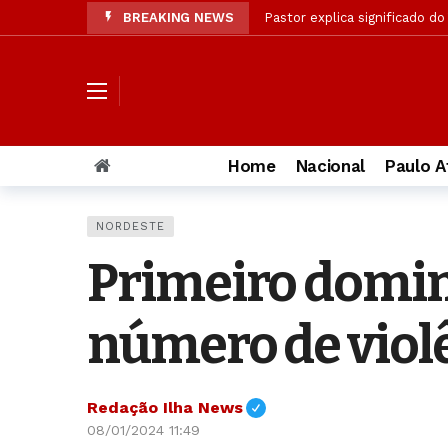
BREAKING NEWS
Antes da volta às aulas, edu
Ex-caçadora de fantasmas ab
Pesquisa: Cristãos em pequen
Acusada de matar PM, muda 
Cães farejadores e embarcaç
Home
Nacional
Paulo A
Confira resultado final da p
Operação da Segurança Públi
NORDESTE
OAB/AL solicita à PC amplia
Primeiro domin
Cristãos estão entre os que 
número de viol
Redação Ilha News
08/01/2024 11:49