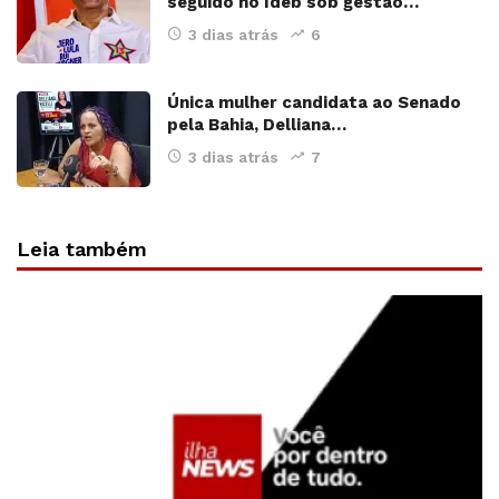
seguido no Ideb sob gestão…
3 dias atrás
6
Única mulher candidata ao Senado
pela Bahia, Delliana…
3 dias atrás
7
Leia também