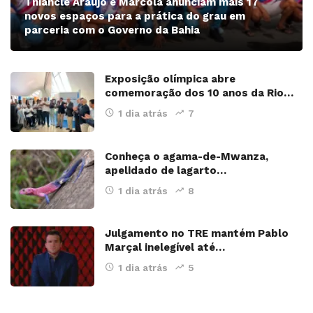
Thiancle Araújo e Marcola anunciam mais 17
novos espaços para a prática do grau em
parceria com o Governo da Bahia
Exposição olímpica abre
comemoração dos 10 anos da Rio…
1 dia atrás
7
Conheça o agama-de-Mwanza,
apelidado de lagarto…
1 dia atrás
8
Julgamento no TRE mantém Pablo
Marçal inelegível até…
1 dia atrás
5