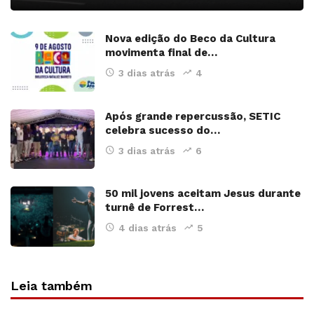
Nova edição do Beco da Cultura
movimenta final de…
3 dias atrás
4
Após grande repercussão, SETIC
celebra sucesso do…
3 dias atrás
6
50 mil jovens aceitam Jesus durante
turnê de Forrest…
4 dias atrás
5
Leia também