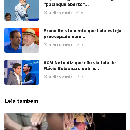
“palanque aberto”…
3 dias atrás
9
Bruno Reis lamenta que Lula esteja
preocupado com…
3 dias atrás
7
ACM Neto diz que não viu fala de
Flávio Bolsonaro sobre…
3 dias atrás
7
Leia também