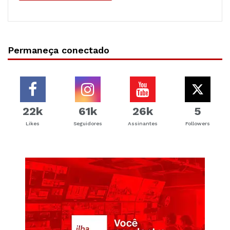
Permaneça conectado
22k
61k
26k
5
Likes
Seguidores
Assinantes
Followers