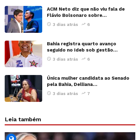
ACM Neto diz que não viu fala de
Flávio Bolsonaro sobre…
3 dias atrás
6
Bahia registra quarto avanço
seguido no Ideb sob gestão…
3 dias atrás
6
Única mulher candidata ao Senado
pela Bahia, Delliana…
3 dias atrás
7
Leia também